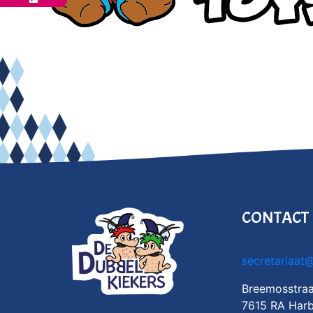
CONTACT
secretariaat
Breemosstraa
7615 RA Harb