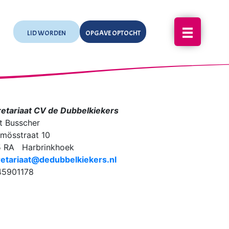
LID WORDEN
OPGAVE OPTOCHT
etariaat CV de Dubbelkiekers
t Busscher
mösstraat 10
5 RA Harbrinkhoek
etariaat@dedubbelkiekers.nl
45901178