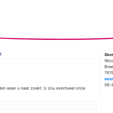
K
Secr
Wou
Bree
761
secr
06-
nden waar u naar zoekt. U zou eventueel onze